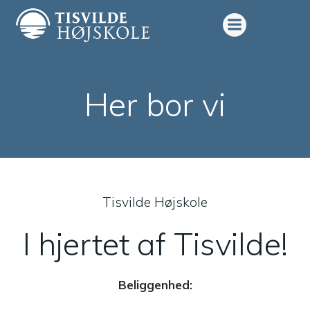
Videre
til
indhold
Her bor vi
Tisvilde Højskole
I hjertet af Tisvilde!
Beliggenhed: