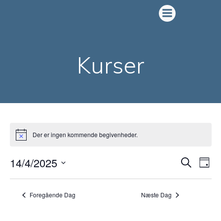
Videre
til
indhold
Kurser
Der er ingen kommende begivenheder.
Notice
B
B
14/4/2025
Søg
Dag
Vælg
e
e
dato.
Foregående Dag
Næste Dag
g
g