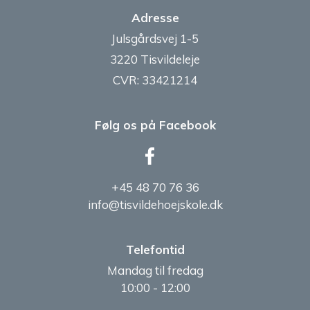
r
n
Adresse
S
s
Julsgårdsvej 1-5
3220 Tisvildeleje
p
ø
CVR: 33421214
u
g
n
Følg os på Facebook
n
k
i
+45 48 70 76 36
t
n
info@tisvildehoejskole.dk
e
g
Telefontid
r
Mandag til fredag
o
N
10:00 - 12:00